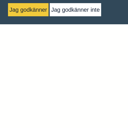
Kontakta oss
Jag godkänner
Jag godkänner inte
Skicka
Nordic Tech Institute | Nordic Digital Institute AB |