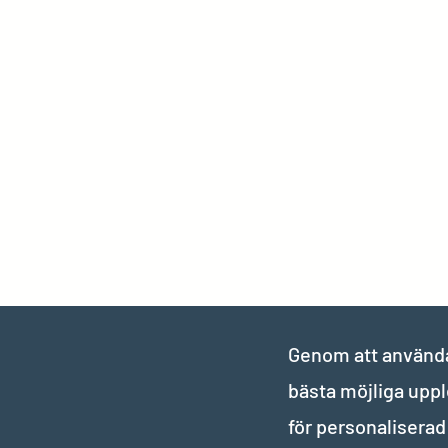
Genom att använda 
bästa möjliga upp
för personalisera